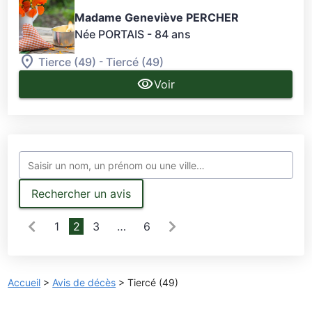
Madame Geneviève PERCHER
Née PORTAIS
- 84 ans
-
Tierce (49)
Tiercé (49)
Voir
Rechercher un avis
1
2
3
…
6
Accueil
>
Avis de décès
>
Tiercé (49)