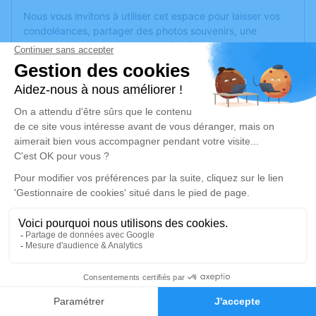
Nous vous invitons à utiliser cet espace pour laisser vos
condoléances, partager des photos souvenirs, une
anecdote ou exprimer vos pensées à travers des poèmes
ou des textes. Cet endroit est un lieu d'expression dédié à
honorer la mémoire de Gérard PAVION.
Un service de plantation d’arbre hommage est
disponible
ici
.
Je rends hommage
Cérémonie religieuse
jeudi 06 juin 2024 à 10h00
Église de Tiercé
14 rue Basile-Gabory
49125 Tiercé
1
Faire-part
Hommages
Je rends hommage