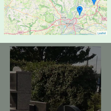
Marbrerie - Tiercé
4.9/5
(30 avis)
02 41 34 70 72
1A Avenue des Bertins - 49125 - Tiercé
Leaflet