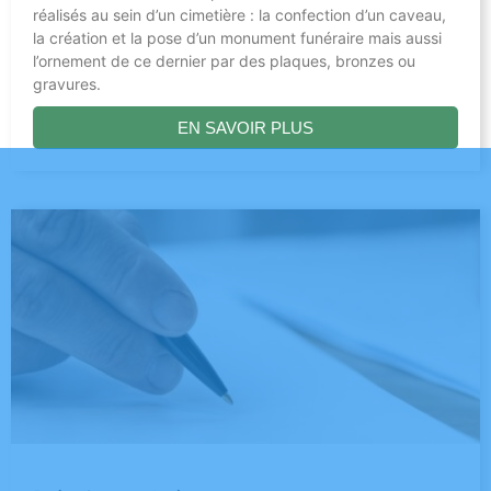
réalisés au sein d’un cimetière : la confection d’un caveau,
la création et la pose d’un monument funéraire mais aussi
l’ornement de ce dernier par des plaques, bronzes ou
gravures.
EN SAVOIR PLUS