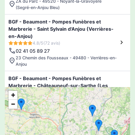
ZA du Parc - 49520 - Noyant-la-Gravoyère
(Segré-en-Anjou Bleu)
BGF - Beaumont - Pompes Funèbres et
Marbrerie - Saint Sylvain d'Anjou (Verrières-
en-Anjou)
4.8/5
(72 avis)
02 41 05 89 27
23 Chemin des Fousseaux - 49480 - Verrières-en-
Anjou
BGF - Beaumont - Pompes Funèbres et
Marbrerie - Châteauneuf-sur-Sarthe (Les
Hauts-d'Anjou)
+
4.7/5
(49 avis)
−
02 41 33 90 90
Le Pressoir Blanvillain - 49330 - Châteauneuf-sur-
Sarthe (Les Hauts-d'Anjou)
BGF - Beaumont - Pompes Funèbres et