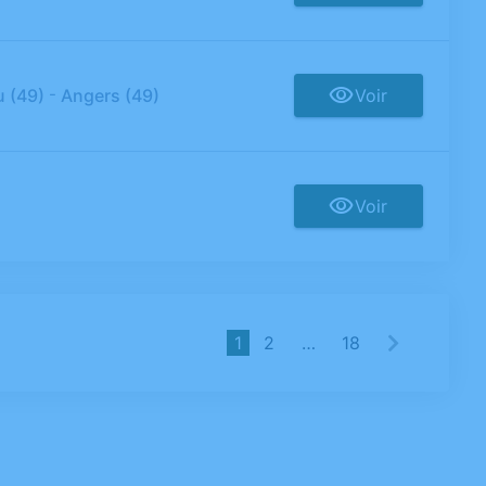
-
u (49)
Angers (49)
Voir
Voir
1
2
…
18