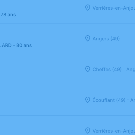
Verrières-en-Anjo
 78 ans
Angers (49)
LARD
- 80 ans
-
Cheffes (49)
Ang
-
Écouflant (49)
A
Verrières-en-Anjo