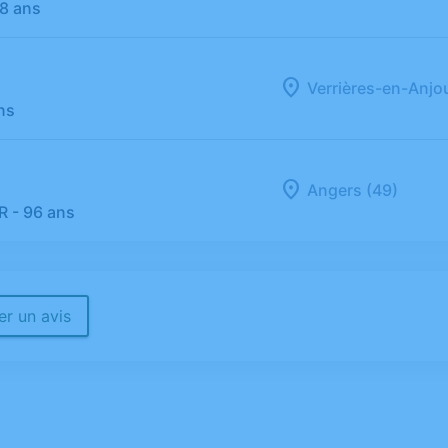
88 ans
Verrières-en-Anjo
ns
Angers (49)
R
- 96 ans
r un avis