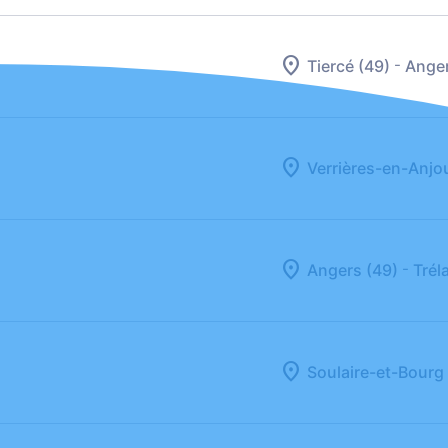
-
Tiercé (49)
Anger
Verrières-en-Anjo
-
Angers (49)
Trél
Soulaire-et-Bourg