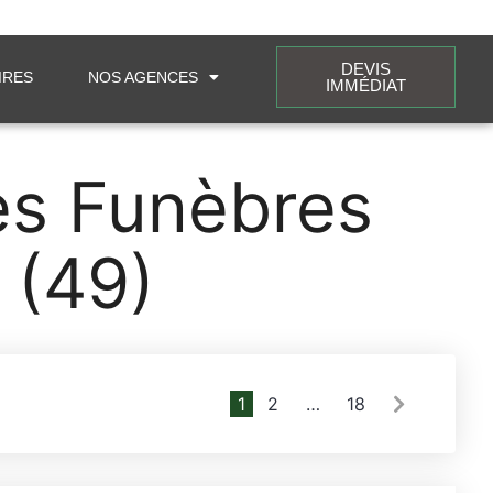
DEVIS
IRES
NOS AGENCES
IMMÉDIAT
es Funèbres
 (49)
1
2
…
18