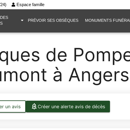
h/24)
Espace famille
 DES
PRÉVOIR SES OBSÈQUES
MONUMENTS FUNÉRA
S
èques de Pomp
mont à Angers
r un avis
Créer une alerte avis de décès