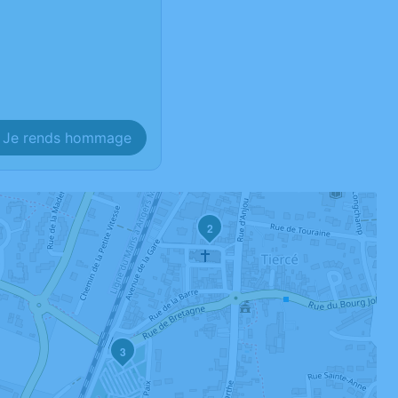
Je rends hommage
2
3