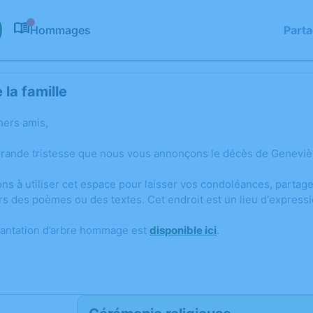
Hommages
Part
0
la famille
hers amis,
grande tristesse que nous vous annonçons le décès de Genevi
ons à utiliser cet espace pour laisser vos condoléances, parta
rs des poèmes ou des textes. Cet endroit est un lieu d'expre
lantation d’arbre hommage est
disponible ici
.