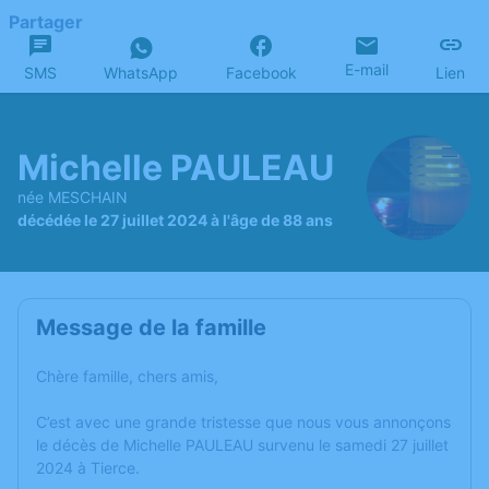
Partager
E-mail
SMS
WhatsApp
Facebook
Lien
Michelle PAULEAU
née MESCHAIN
décédée le 27 juillet 2024 à l'âge de 88 ans
Message de la famille
Chère famille, chers amis,
C’est avec une grande tristesse que nous vous annonçons
le décès de Michelle PAULEAU survenu le samedi 27 juillet
2024 à Tierce.