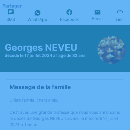
Partager
E-mail
SMS
WhatsApp
Facebook
Lien
Georges NEVEU
décédé le 17 juillet 2024 à l'âge de 82 ans
Message de la famille
Chère famille, chers amis,
C’est avec une grande tristesse que nous vous annonçons
le décès de Georges NEVEU survenu le mercredi 17 juillet
2024 à Tiercé.