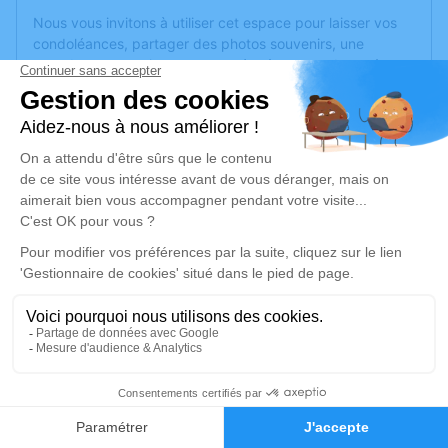
Nous vous invitons à utiliser cet espace pour laisser vos
condoléances, partager des photos souvenirs, une
anecdote ou exprimer vos pensées à travers des poèmes
ou des textes. Cet endroit est un lieu d'expression dédié à
honorer la mémoire de Marcel GRASSET.
Un service de plantation d’arbre hommage est
disponible
ici
.
Je rends hommage
Cérémonie religieuse
mardi 09 septembre 2025 à 10h30
Église de Beauvau
49140 Beauvau
4
Je rends hommage
Faire-part
Hommages