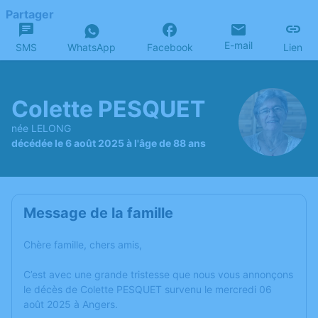
Partager
E-mail
SMS
WhatsApp
Facebook
Lien
Colette PESQUET
née LELONG
décédée le 6 août 2025 à l'âge de 88 ans
Message de la famille
Chère famille, chers amis,
C’est avec une grande tristesse que nous vous annonçons
le décès de Colette PESQUET survenu le mercredi 06
août 2025 à Angers.