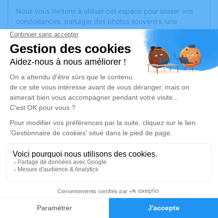
Nous vous invitons à utiliser cet espace pour laisser vos
condoléances, partager des photos souvenirs, une
anecdote ou exprimer vos pensées à travers des poèmes
ou des textes. Cet endroit est un lieu d'expression dédié à
honorer la mémoire de Colette PESQUET.
Un service de plantation d’arbre hommage est
disponible
ici
.
Je rends hommage
Crémation
mardi 12 août 2025 à 13h30
Crématorium Corné / de Loire-Authion
Zone Les Rimoux
49630 Loire-Authion
2
Faire-part
Hommages
Je rends hommage