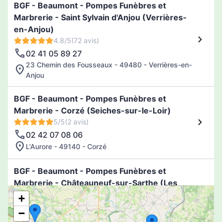
BGF - Beaumont - Pompes Funèbres et
Marbrerie - Saint Sylvain d'Anjou (Verrières-
en-Anjou)
4.8/5
(72 avis)
02 41 05 89 27
23 Chemin des Fousseaux - 49480 - Verrières-en-
Anjou
BGF - Beaumont - Pompes Funèbres et
Marbrerie - Corzé (Seiches-sur-le-Loir)
5/5
(2 avis)
02 42 07 08 06
L'Aurore - 49140 - Corzé
BGF - Beaumont - Pompes Funèbres et
Marbrerie - Châteauneuf-sur-Sarthe (Les
Hauts-d'Anjou)
+
4.7/5
(49 avis)
−
02 41 33 90 90