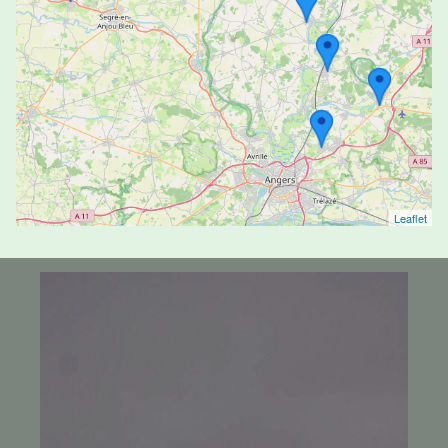
Le Pressoir Blanvillain - 49330 - Châteauneuf-sur-
Sarthe (Les Hauts-d'Anjou)
BGF - Beaumont - Pompes Funèbres et
Marbrerie - Tiercé
4.9/5
(30 avis)
02 41 34 70 72
1A Avenue des Bertins - 49125 - Tiercé
Leaflet