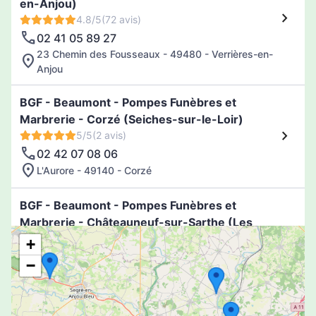
en-Anjou)
4.8/5
(72 avis)
02 41 05 89 27
23 Chemin des Fousseaux - 49480 - Verrières-en-
Anjou
BGF - Beaumont - Pompes Funèbres et
Marbrerie - Corzé (Seiches-sur-le-Loir)
5/5
(2 avis)
02 42 07 08 06
L'Aurore - 49140 - Corzé
BGF - Beaumont - Pompes Funèbres et
Marbrerie - Châteauneuf-sur-Sarthe (Les
Hauts-d'Anjou)
+
4.7/5
(49 avis)
−
02 41 33 90 90
Le Pressoir Blanvillain - 49330 - Châteauneuf-sur-
Sarthe (Les Hauts-d'Anjou)