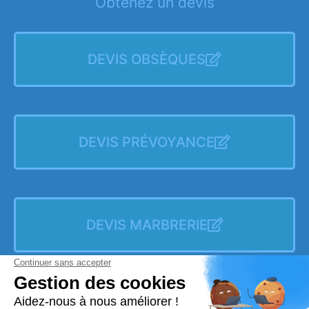
Obtenez un devis
DEVIS OBSÈQUES
DEVIS PRÉVOYANCE
DEVIS MARBRERIE
Beaumont Funéraire