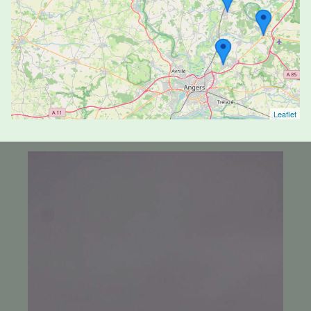
BGF - Beaumont - Pompes Funèbres et
Marbrerie - Tiercé
4.9/5
(30 avis)
02 41 34 70 72
1A Avenue des Bertins - 49125 - Tiercé
Leaflet