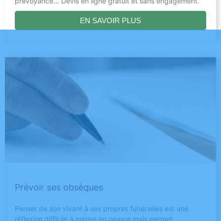
prévoyance… Devis en ligne gratuit et sans engagement.
EN SAVOIR PLUS
Prévoir ses obsèques
Penser de son vivant à ses propres funérailles est une
réflexion difficile à mettre en oeuvre mais permet