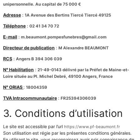
unipersonnelle. Au capital de 75 000 €
Adresse
:
1A Avenue des Bertins Tiercé Tiercé 49125
Téléphone
:
02 41 34 70 72
E-mail
:
m.beaumont.pompesfunebres@gmail.com
Directeur de publication
:
M Alexandre BEAUMONT
RCS
:
Angers B 394 306 039
N° Habilitation
:
21-49-0143 délivré par la Préfet de Maine-et-
Loire située au Pl. Michel Debré, 49100 Angers, France
N° ORIAS
:
18004359
TVA Intracommunautaire
:
FR25394306039
3. Conditions d’utilisation
Le site est accessible par l’url
https://www.pf-beaumont.fr
Son utilisation est régie par les présentes conditions générales.
En utilisant le site, vous reconnaissez avoir pris connaissance de