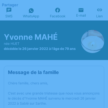
Partager
E-mail
SMS
WhatsApp
Facebook
Lien
Yvonne MAHÉ
née HUET
décédée le 26 janvier 2022 à l'âge de 79 ans
Message de la famille
Chère famille, chers amis,
C’est avec une grande tristesse que nous vous annonçons
le décès d’Yvonne MAHÉ survenu le mercredi 26 janvier
2022 à Sablé sur Sarthe.