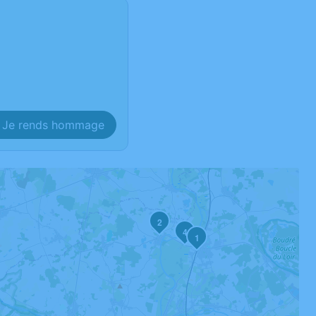
Je rends hommage
2
4
1