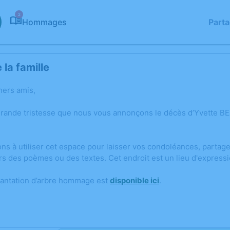
2
Hommages
Part
la famille
hers amis,
grande tristesse que nous vous annonçons le décès d’Yvette B
ons à utiliser cet espace pour laisser vos condoléances, parta
rs des poèmes ou des textes. Cet endroit est un lieu d'expres
lantation d’arbre hommage est
disponible ici
.