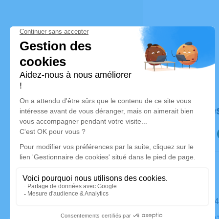
Déroulé de
Le jeudi 2
Église, N