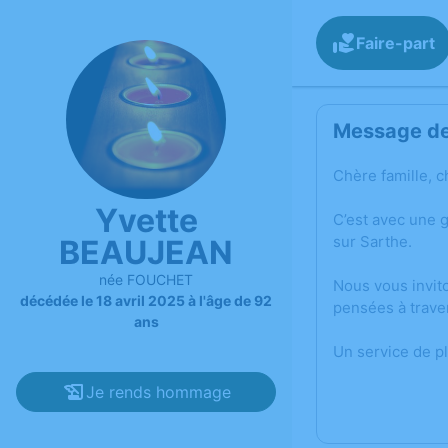
Faire-part
Message de 
Chère famille, c
Yvette
C’est avec une 
sur Sarthe.
BEAUJEAN
née FOUCHET
Nous vous invit
décédée le 18 avril 2025 à l'âge de 92
pensées à trave
ans
Un service de p
Je rends hommage