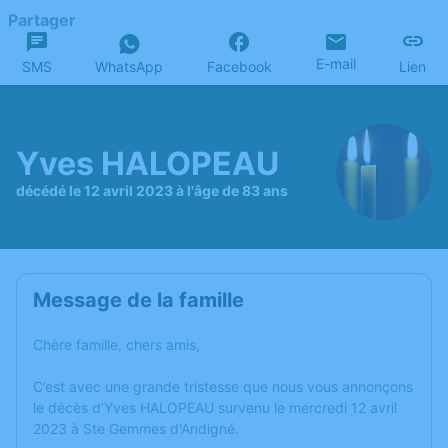
Partager
E-mail
SMS
WhatsApp
Facebook
Lien
Yves HALOPEAU
décédé le 12 avril 2023 à l'âge de 83 ans
Message de la famille
Chère famille, chers amis,
C’est avec une grande tristesse que nous vous annonçons
le décès d’Yves HALOPEAU survenu le mercredi 12 avril
2023 à Ste Gemmes d'Andigné.