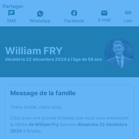
Partager
E-mail
SMS
WhatsApp
Facebook
Lien
William FRY
décédé le 22 décembre 2024 à l'âge de 56 ans
Message de la famille
Chère famille, chers amis,
C'est avec une grande tristesse que nous vous annonçons
le décès
de William Fry
survenu
dimanche 22 décembre
2024
à Briollay.