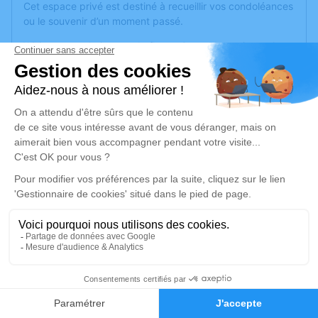
Cet espace privé est destiné à recueillir vos condoléances
ou le souvenir d’un moment passé.
William ne souhaite pas de fleurs. Cependant, si vous le
souhaitez, vous pouvez faire un don à l'association Les
enfants du jardin.
Je rends hommage
Crémation
vendredi 27 décembre 2024 à 11h15
Crématorium de Corné de Corné Loire-
Authion
54 route des Rimoux,
49630 Corné Loire-Authion
22
Je rends hommage
Faire-part
Hommages