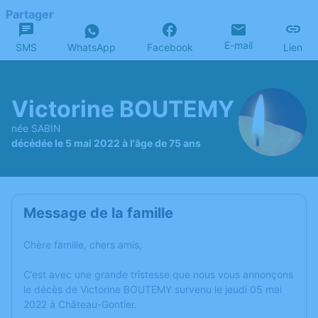
Partager
E-mail
SMS
WhatsApp
Facebook
Lien
Victorine BOUTEMY
née SABIN
décédée le 5 mai 2022 à l'âge de 75 ans
Message de la famille
Chère famille, chers amis,
C’est avec une grande tristesse que nous vous annonçons
le décès de Victorine BOUTEMY survenu le jeudi 05 mai
2022 à Château-Gontier.