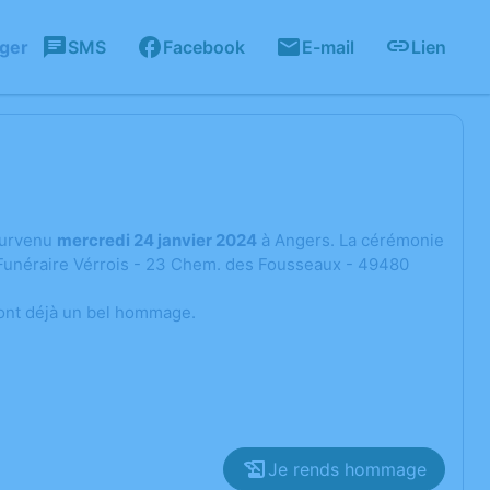
ager
SMS
Facebook
E-mail
Lien
urvenu
mercredi 24 janvier 2024
à Angers. La cérémonie
e Funéraire Vérrois - 23 Chem. des Fousseaux - 49480
ont déjà un bel hommage.
Je rends hommage