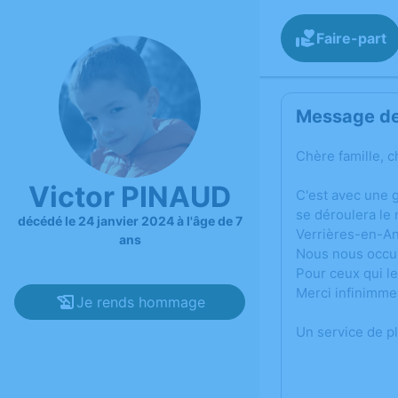
Faire-part
Message de 
Chère famille, c
Victor PINAUD
C'est avec une 
se déroulera le
décédé le 24 janvier 2024 à l'âge de 7
Verrières-en-An
ans
Nous nous occup
Pour ceux qui le
Merci infinimme
Je rends hommage
Un service de p