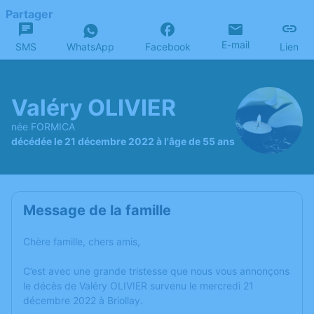
Partager
E-mail
SMS
WhatsApp
Facebook
Lien
Valéry OLIVIER
née FORMICA
décédée le 21 décembre 2022 à l'âge de 55 ans
Message de la famille
Chère famille, chers amis,
C’est avec une grande tristesse que nous vous annonçons
le décès de Valéry OLIVIER survenu le mercredi 21
décembre 2022 à Briollay.