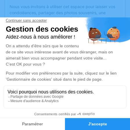
Nous vous invitons à utiliser cet espace pour laisser vos
condoléances, partager des photos souvenirs, une
anecdote ou exprimer vos pensées à travers des poèmes
ou des textes. Cet endroit est un lieu d'expression dédié à
honorer la mémoire de Valéry OLIVIER.
Un service de plantation d’arbre hommage est
disponible
ici
.
Je rends hommage
Cérémonie religieuse
mardi 27 décembre 2022 à 14h30
Église de Briollay
ST MARCEL
49125 Briollay
40
Faire-part
Hommages
Je rends hommage