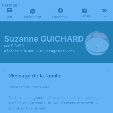
Partager
E-mail
SMS
WhatsApp
Facebook
Lien
Suzanne GUICHARD
née PICARD
décédée le 16 avril 2022 à l'âge de 92 ans
Message de la famille
Chère famille, chers amis,
C’est avec une grande tristesse que nous vous annonçons
le décès de Suzanne GUICHARD survenu le samedi 16
avril 2022 à Le Bailleul.