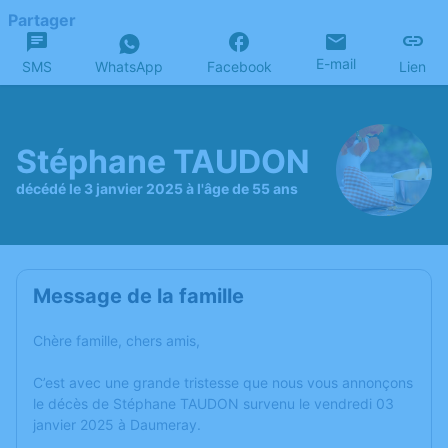
Partager
E-mail
SMS
WhatsApp
Facebook
Lien
Stéphane TAUDON
décédé le 3 janvier 2025 à l'âge de 55 ans
Message de la famille
Chère famille, chers amis,
C’est avec une grande tristesse que nous vous annonçons
le décès de Stéphane TAUDON survenu le vendredi 03
janvier 2025 à Daumeray.