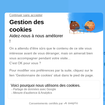
Déroulé de
Du samedi 26 avril 2025 à 11h00 au mercredi 30 avril
2025 à 15
Bgf - Cham
Maine, 491