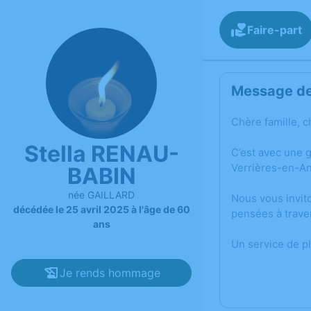
Faire-part
Message de 
Chère famille, c
Stella RENAU-
C’est avec une 
Verrières-en-An
BABIN
née GAILLARD
Nous vous invit
décédée le 25 avril 2025 à l'âge de 60
pensées à trave
ans
Un service de p
Je rends hommage