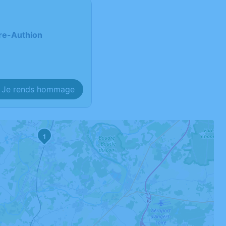
re-Authion
Je rends hommage
1