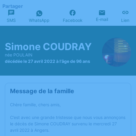
Partager
E-mail
SMS
WhatsApp
Facebook
Lien
Simone COUDRAY
née POULAIN
décédée le 27 avril 2022 à l'âge de 96 ans
Message de la famille
Chère famille, chers amis,
C’est avec une grande tristesse que nous vous annonçons
le décès de Simone COUDRAY survenu le mercredi 27
avril 2022 à Angers.