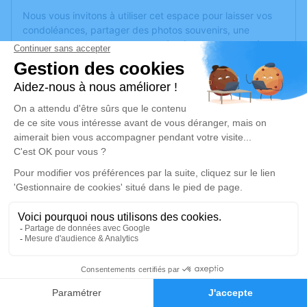
Nous vous invitons à utiliser cet espace pour laisser vos
condoléances, partager des photos souvenirs, une
anecdote ou exprimer vos pensées à travers des poèmes
ou des textes. Cet endroit est un lieu d'expression dédié à
honorer la mémoire de Siméon BERTHELOT.
Un service de plantation d’arbre hommage est
disponible
ici
.
Je rends hommage
Cérémonie religieuse
vendredi 29 décembre 2023 à 10h30
Église de Miré
49330 Miré
3
Je rends hommage
Faire-part
Hommages