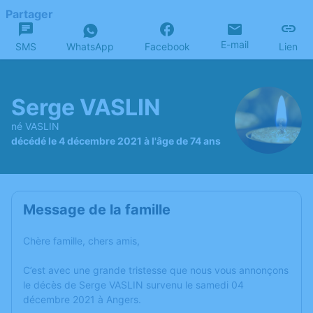
Partager
E-mail
SMS
WhatsApp
Facebook
Lien
Serge VASLIN
né VASLIN
décédé le 4 décembre 2021 à l'âge de 74 ans
Message de la famille
Chère famille, chers amis,
C’est avec une grande tristesse que nous vous annonçons
le décès de Serge VASLIN survenu le samedi 04
décembre 2021 à Angers.