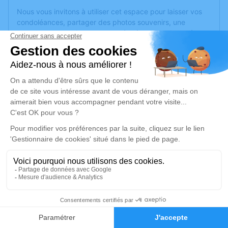
Nous vous invitons à utiliser cet espace pour laisser vos
condoléances, partager des photos souvenirs, une
anecdote ou exprimer vos pensées à travers des poèmes
ou des textes. Cet endroit est un lieu d'expression dédié à
honorer la mémoire de Serge RAMEAUX.
Un service de plantation d’arbre hommage est
disponible
ici
.
Je rends hommage
Crémation
vendredi 26 avril 2024 à 10h30
Cimetière de Montreuil-Juigné
Avenue des Poiriers
49460 Montreuil-Juigné
3
Faire-part
Hommages
Je rends hommage