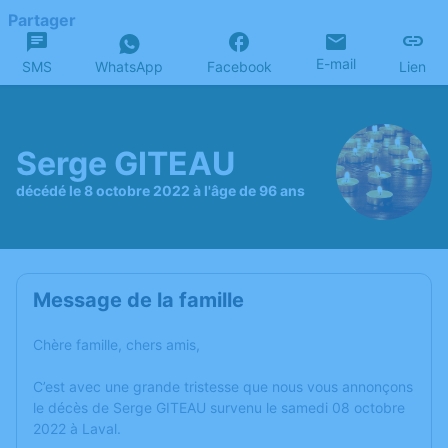
Partager
E-mail
SMS
WhatsApp
Facebook
Lien
Serge GITEAU
décédé le 8 octobre 2022 à l'âge de 96 ans
Message de la famille
Chère famille, chers amis,
C’est avec une grande tristesse que nous vous annonçons
le décès de Serge GITEAU survenu le samedi 08 octobre
2022 à Laval.