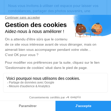
Nous vous invitons à utiliser cet espace pour laisser vos
condoléances, partager des photos souvenirs, une
anecdote ou exprimer vos pensées à travers des poèmes
ou des textes. Cet endroit est un lieu d'expression dédié à
honorer la mémoire de Roger LALLEMAND.
Un service de plantation d’arbre hommage est
disponible
ici
.
Je rends hommage
Cérémonie religieuse
mercredi 11 décembre 2024 à 15h00
Eglise de Brissarthe de Les Hauts d'Anjou
49330 Les Hauts d'Anjou
3
Je rends hommage
Faire-part
Hommages