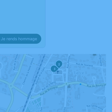
Je rends hommage
2
3