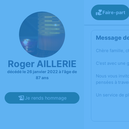
Faire-part
Message de 
Chère famille, c
Roger AILLERIE
C’est avec une 
décédé le 26 janvier 2022 à l'âge de
Nous vous invit
87 ans
pensées à trave
Un service de p
Je rends hommage