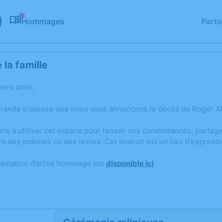
Hommages
Part
0
la famille
hers amis,
grande tristesse que nous vous annonçons le décès de Roger AI
ons à utiliser cet espace pour laisser vos condoléances, parta
rs des poèmes ou des textes. Cet endroit est un lieu d'express
lantation d’arbre hommage est
disponible ici
.