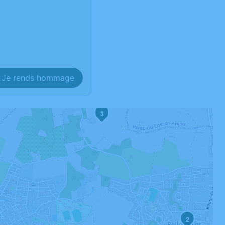
Je rends hommage
3
2