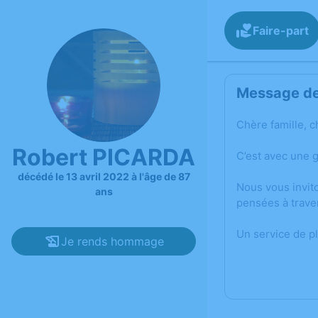
Faire-part
Message de 
Chère famille, c
Robert PICARDA
C’est avec une 
décédé le 13 avril 2022 à l'âge de 87
Nous vous invit
ans
pensées à trave
Un service de p
Je rends hommage