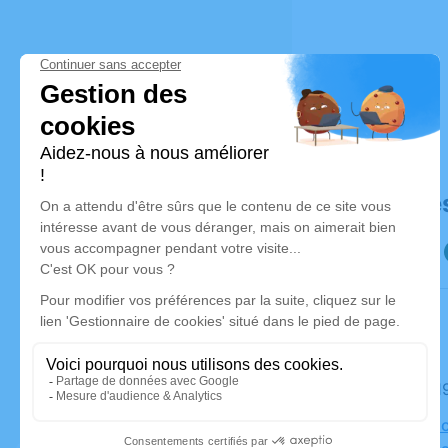
Déroulé de
Le mardi 
Église Pell