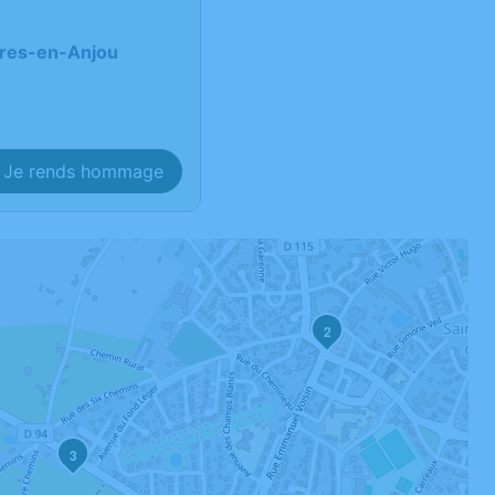
ières-en-Anjou
Je rends hommage
2
3