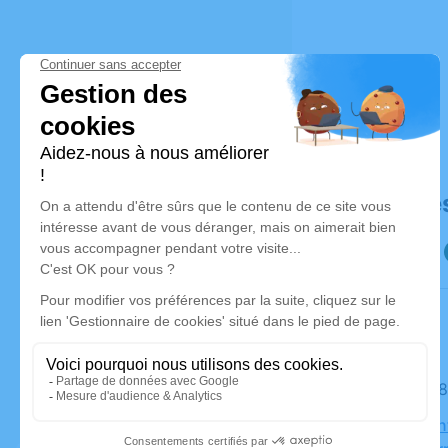
Déroulé de
Le lundi 2
Église Sain