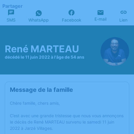
Partager
E-mail
SMS
WhatsApp
Facebook
Lien
René MARTEAU
décédé le 11 juin 2022 à l'âge de 54 ans
Message de la famille
Chère famille, chers amis,
C’est avec une grande tristesse que nous vous annonçons
le décès de René MARTEAU survenu le samedi 11 juin
2022 à Jarzé Villages.