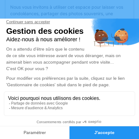
Nous vous invitons à utiliser cet espace pour laisser vos
condoléances, partager des photos souvenirs, une
anecdote ou exprimer vos pensées à travers des poèmes
ou des textes. Cet endroit est un lieu d'expression dédié à
honorer la mémoire de René MARTEAU.
Un service de plantation d’arbre hommage est
disponible
ici
.
Je rends hommage
Crémation
jeudi 16 juin 2022 à 15h30
Crématorium de Montreuil-Juigné
Avenue des Poiriers
49460 Montreuil-Juigné
2
Faire-part
Hommages
Je rends hommage