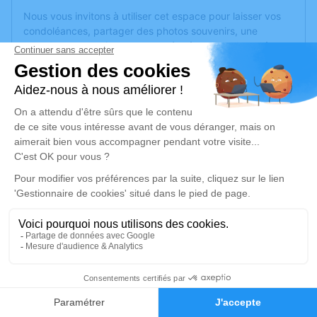
Nous vous invitons à utiliser cet espace pour laisser vos
condoléances, partager des photos souvenirs, une
anecdote ou exprimer vos pensées à travers des poèmes
ou des textes. Cet endroit est un lieu d'expression dédié à
honorer la mémoire de Raymonde JUTEAU.
Un service de plantation d’arbre hommage est
disponible
ici
.
Je rends hommage
Cérémonie religieuse
mercredi 09 mars 2022 à 10h30
Église Brain-S/-l'Authion de Brain-sur-
l'Authion
4 rue du Presbytère
5
49800 Brain-sur-l'Authion
Faire-part
Hommages