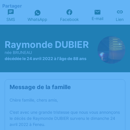
Partager
E-mail
SMS
WhatsApp
Facebook
Lien
Raymonde DUBIER
née BRUNEAU
décédée le 24 avril 2022 à l'âge de 88 ans
Message de la famille
Chère famille, chers amis,
C’est avec une grande tristesse que nous vous annonçons
le décès de Raymonde DUBIER survenu le dimanche 24
avril 2022 à Feneu.