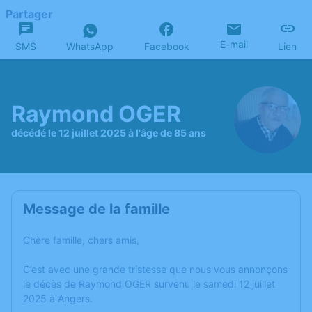
Partager
E-mail
SMS
WhatsApp
Facebook
Lien
Raymond OGER
décédé le 12 juillet 2025 à l'âge de 85 ans
Message de la famille
Chère famille, chers amis,
C’est avec une grande tristesse que nous vous annonçons
le décès de Raymond OGER survenu le samedi 12 juillet
2025 à Angers.