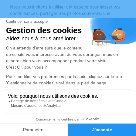
Nous vous invitons à utiliser cet espace pour laisser vos
condoléances, partager des photos souvenirs, une
anecdote ou exprimer vos pensées à travers des poèmes
ou des textes. Cet endroit est un lieu d'expression dédié à
honorer la mémoire de Raymond OGER.
Un service de plantation d’arbre hommage est
disponible
ici
.
Je rends hommage
Cérémonie religieuse
jeudi 24 juillet 2025 à 10h00
Église Saint Sylvain d'Anjou de Verrières-en-
Anjou
Rue du Maréchal Leclerc
15
49480 Verrières-en-Anjou
Faire-part
Hommages