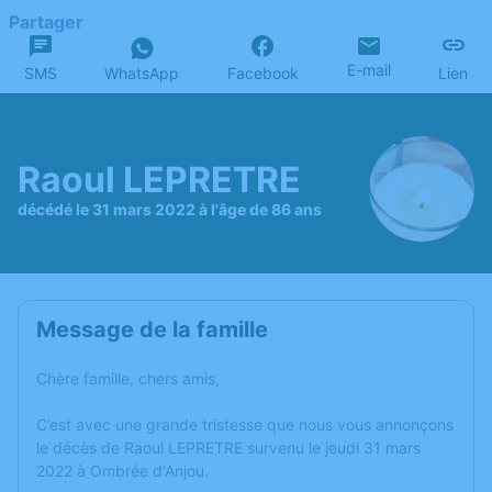
Partager
E-mail
SMS
WhatsApp
Facebook
Lien
Raoul LEPRETRE
décédé le 31 mars 2022 à l'âge de 86 ans
Message de la famille
Chère famille, chers amis,
C’est avec une grande tristesse que nous vous annonçons
le décès de Raoul LEPRETRE survenu le jeudi 31 mars
2022 à Ombrée d'Anjou.