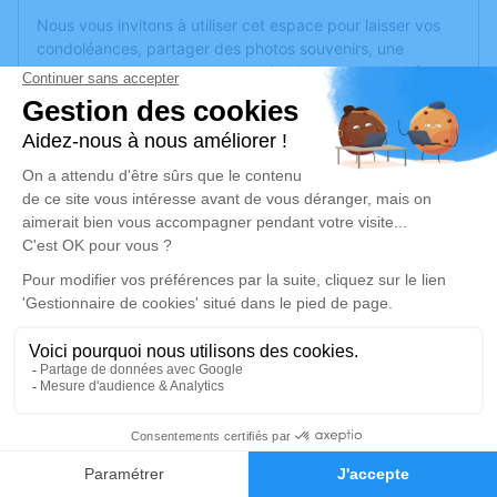
Nous vous invitons à utiliser cet espace pour laisser vos
condoléances, partager des photos souvenirs, une
anecdote ou exprimer vos pensées à travers des poèmes
ou des textes. Cet endroit est un lieu d'expression dédié à
honorer la mémoire de Pierre ROBERT.
Un service de plantation d’arbre hommage est
disponible
ici
.
Je rends hommage
Cérémonie civile
vendredi 21 février 2025 à 10h30
Espace Daniel Balavoine de Tiercé
29, Rue Maurice Ravel
49125 Tiercé
12
Faire-part
Hommages
Je rends hommage