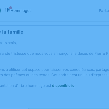
Hommages
Part
0
la famille
hers amis,
grande tristesse que nous vous annonçons le décès de Pierr
ons à utiliser cet espace pour laisser vos condoléances, parta
rs des poèmes ou des textes. Cet endroit est un lieu d'expre
lantation d’arbre hommage est
disponible ici
.