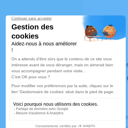
Déroulé de
Le mardi 
Eglise, No