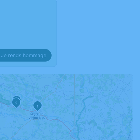
Je rends hommage
4
2
1