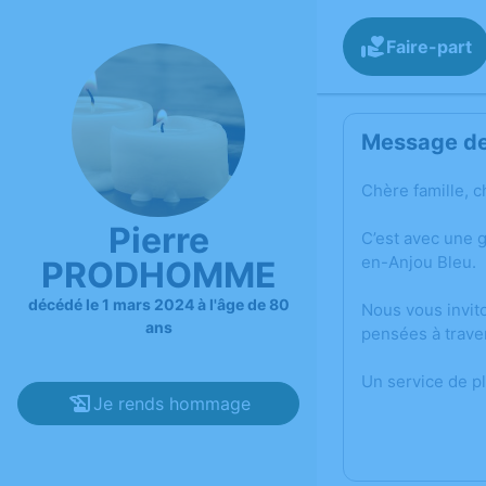
Faire-part
Message de 
Chère famille, c
Pierre
C’est avec une 
en-Anjou Bleu.
PRODHOMME
décédé le 1 mars 2024 à l'âge de 80
Nous vous invit
ans
pensées à trave
Un service de p
Je rends hommage