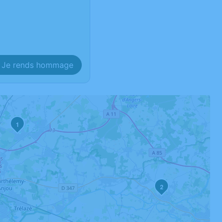
Je rends hommage
1
2