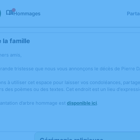
Hommages
Part
0
la famille
hers amis,
grande tristesse que nous vous annonçons le décès de Pierre D
ons à utiliser cet espace pour laisser vos condoléances, parta
rs des poèmes ou des textes. Cet endroit est un lieu d'express
lantation d’arbre hommage est
disponible ici
.