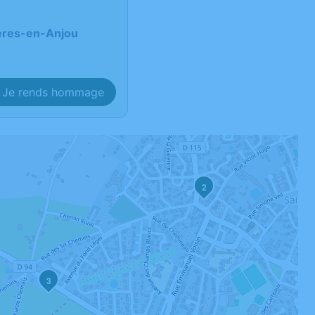
ières-en-Anjou
Je rends hommage
2
3