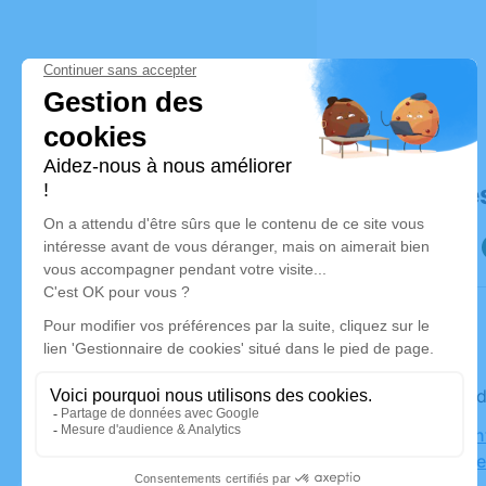
Déroulé de
Le vendre
Eglise Sai
Verrières-