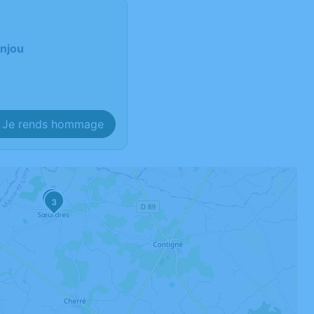
Anjou
Je rends hommage
2
3