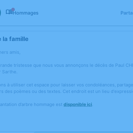
Hommages
Part
0
la famille
hers amis,
grande tristesse que nous vous annonçons le décès de Paul C
 Sarthe.
ons à utiliser cet espace pour laisser vos condoléances, parta
rs des poèmes ou des textes. Cet endroit est un lieu d'expre
lantation d’arbre hommage est
disponible ici
.