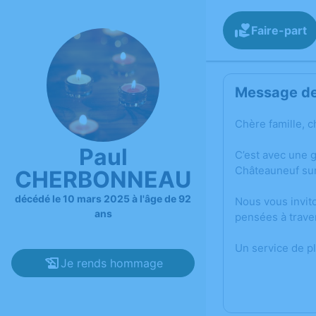
Faire-part
Message de 
Chère famille, c
Paul
C’est avec une 
Châteauneuf sur
CHERBONNEAU
décédé le 10 mars 2025 à l'âge de 92
Nous vous invit
ans
pensées à trave
Un service de p
Je rends hommage