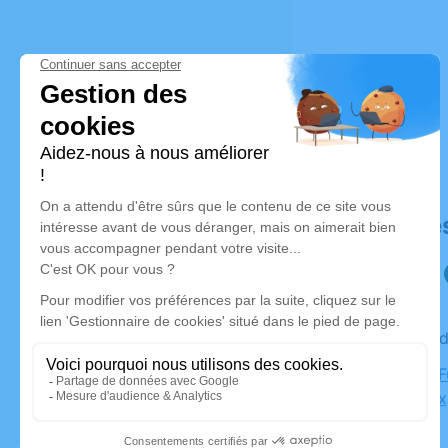
Déroulé de
Le vendred
Chambre F
Fousseaux,
Anjou)