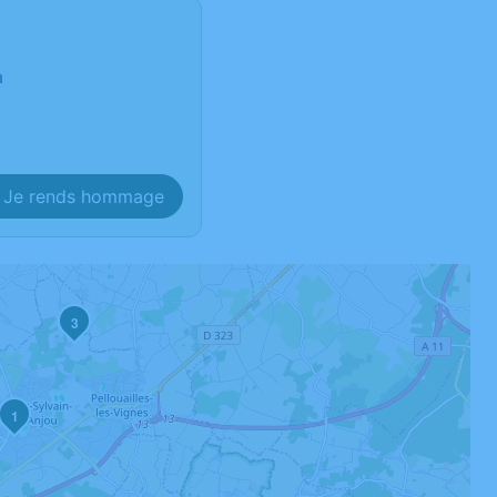
n
Je rends hommage
3
1