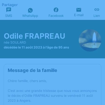
Partager
E-mail
SMS
WhatsApp
Facebook
Lien
Odile FRAPREAU
née SOULARD
décédée le 11 août 2023 à l'âge de 95 ans
Message de la famille
Chère famille, chers amis,
C’est avec une grande tristesse que nous vous annonçons
le décès d’Odile FRAPREAU survenu le vendredi 11 août
2023 à Angers.