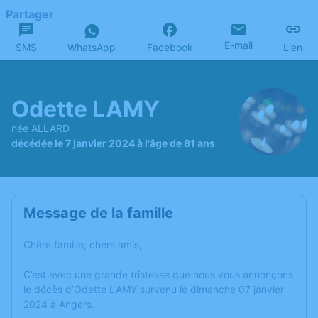
Partager
E-mail
SMS
WhatsApp
Facebook
Lien
Odette LAMY
née ALLARD
décédée le 7 janvier 2024 à l'âge de 81 ans
Message de la famille
Chère famille, chers amis,
C’est avec une grande tristesse que nous vous annonçons
le décès d’Odette LAMY survenu le dimanche 07 janvier
2024 à Angers.