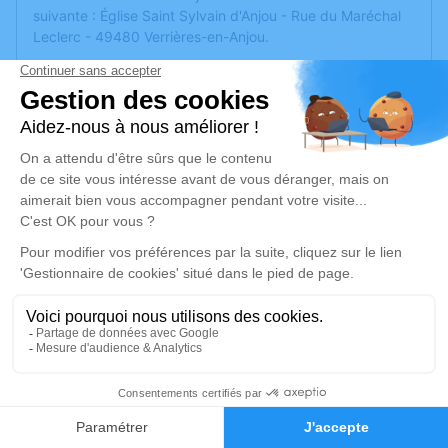
suivante : Église Saint Sylvain d'Anjou - Rue du Maréchal
Leclerc - 49480 Verrières-en-Anjou.
Cet espace privé est destiné à recueillir vos condoléances
ou le souvenir d’un moment passé.
Un service de plantation d’arbre hommage est
disponible
ici
.
Je rends hommage
Cérémonie religieuse
vendredi 10 janvier 2025 à 10h30
Église Saint Sylvain d'Anjou de Verrières-en-
Anjou
Rue du Maréchal Leclerc
87
49480 Verrières-en-Anjou
Faire-part
Hommages