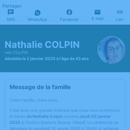
Partager
E-mail
SMS
WhatsApp
Facebook
Lien
Nathalie COLPIN
née COLPIN
décédée le 2 janvier 2025 à l'âge de 43 ans
Message de la famille
Chère famille, chers amis,
C'est avec une grande tristesse que nous vous annonçons
le décès
de Nathalie Colpin
survenu
jeudi 02 janvier
2025
à l’institut Gustave Roussy Villejuif. La cérémonie se
déroulera le vendredi 10 janvier 2025 à 10h30 à l'adresse