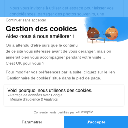
Nous vous invitons à utiliser cet espace pour laisser vos
condoléances, partager des photos souvenirs, une
anecdote ou exprimer vos pensées à travers des poèmes
ou des textes. Cet endroit est un lieu d'expression dédié à
honorer la mémoire de Monique SAUMUREAU.
Un service de plantation d’arbre hommage est
disponible
ici
.
Je rends hommage
Cérémonie religieuse
samedi 09 août 2025 à 10h00
Église Saint Sylvain d'Anjou de Verrières-en-
Anjou
Rue du Maréchal Leclerc
5
49480 Verrières-en-Anjou
Faire-part
Hommages