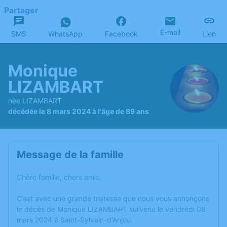
Partager
E-mail
SMS
WhatsApp
Facebook
Lien
Monique
LIZAMBART
née LIZAMBART
décédée le 8 mars 2024 à l'âge de 89 ans
Message de la famille
Chère famille, chers amis,
C’est avec une grande tristesse que nous vous annonçons
le décès de Monique LIZAMBART survenu le vendredi 08
mars 2024 à Saint-Sylvain-d'Anjou.