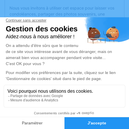
Nous vous invitons à utiliser cet espace pour laisser vos
condoléances, partager des photos souvenirs, une
anecdote ou exprimer vos pensées à travers des poèmes
ou des textes. Cet endroit est un lieu d'expression dédié à
honorer la mémoire de Monique LIZAMBART.
Un service de plantation d’arbre hommage est
disponible
ici
.
Je rends hommage
Cérémonie religieuse
mardi 12 mars 2024 à 10h30
Église Saint Sylvain d'Anjou de Verrières-en-
Anjou
Rue du Maréchal Leclerc
1
49480 Verrières-en-Anjou
Faire-part
Hommages