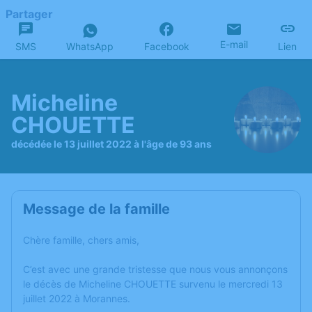
Partager
E-mail
SMS
WhatsApp
Facebook
Lien
Micheline
CHOUETTE
décédée le 13 juillet 2022 à l'âge de 93 ans
Message de la famille
Chère famille, chers amis,
C’est avec une grande tristesse que nous vous annonçons
le décès de Micheline CHOUETTE survenu le mercredi 13
juillet 2022 à Morannes.