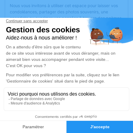
Nous vous invitons à utiliser cet espace pour laisser vos
condoléances, partager des photos souvenirs, une
anecdote ou exprimer vos pensées à travers des poèmes
ou des textes. Cet endroit est un lieu d'expression dédié à
honorer la mémoire de Michel VALLOIS.
Un service de plantation d’arbre hommage est
disponible
ici
.
Je rends hommage
Crémation
mercredi 12 octobre 2022 à 11h30
Crématorium de Montreuil-Juigné
Avenue des Poiriers
49460 Montreuil-Juigné
1
Faire-part
Hommages
Je rends hommage