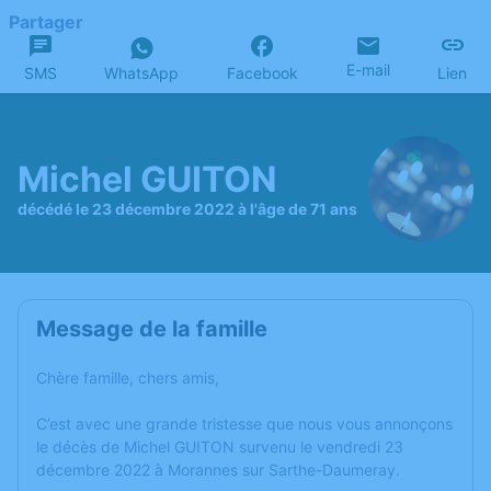
Partager
E-mail
SMS
WhatsApp
Facebook
Lien
Michel GUITON
décédé le 23 décembre 2022 à l'âge de 71 ans
Message de la famille
Chère famille, chers amis,
C’est avec une grande tristesse que nous vous annonçons
le décès de Michel GUITON survenu le vendredi 23
décembre 2022 à Morannes sur Sarthe-Daumeray.